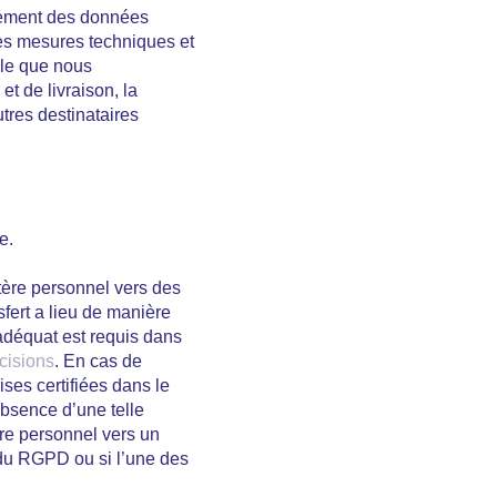
aitement des données
des mesures techniques et
ble que nous
t de livraison, la
utres destinataires
e.
tère personnel vers des
sfert a lieu de manière
adéquat est requis dans
cisions
. En cas de
ises certifiées dans le
’absence d’une telle
re personnel vers un
 du RGPD ou si l’une des