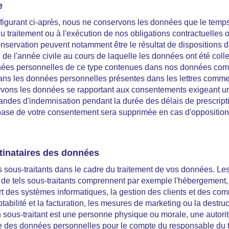
e
e figurant ci-après, nous ne conservons les données que le temp
 du traitement ou à l'exécution de nos obligations contractuelles 
onservation peuvent notamment être le résultat de dispositions 
in de l'année civile au cours de laquelle les données ont été co
nées personnelles de ce type contenues dans nos données comp
ns les données personnelles présentes dans les lettres commerc
rvons les données se rapportant aux consentements exigeant un ju
andes d'indemnisation pendant la durée des délais de prescript
 base de votre consentement sera supprimée en cas d'opposition 
stinataires des données
 sous-traitants dans le cadre du traitement de vos données. Le
 de tels sous-traitants comprennent par exemple l'hébergement, l
t des systèmes informatiques, la gestion des clients et des com
bilité et la facturation, les mesures de marketing ou la destruc
sous-traitant est une personne physique ou morale, une autorité
te des données personnelles pour le compte du responsable du 