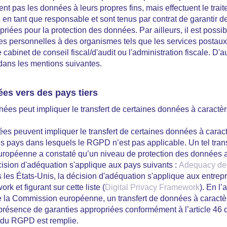
isent pas les données à leurs propres fins, mais effectuent le tr
en tant que responsable et sont tenus par contrat de garantir 
riées pour la protection des données. Par ailleurs, il est possi
s personnelles à des organismes tels que les services postaux e
 cabinet de conseil fiscal/d'audit ou l'administration fiscale. D'a
 dans les mentions suivantes.
ées vers des pays tiers
nées peut impliquer le transfert de certaines données à caractèr
es peuvent impliquer le transfert de certaines données à carac
des pays dans lesquels le RGPD n’est pas applicable. Un tel tran
européenne a constaté qu’un niveau de protection des données 
écision d'adéquation s'applique aux pays suivants :
Adequacy de
 les États-Unis, la décision d'adéquation s'applique aux entrepr
k et figurant sur cette liste (
Digital Privacy Framework
). En l
e la Commission européenne, un transfert de données à caractè
n présence de garanties appropriées conformément à l’article 46
49 du RGPD est remplie.