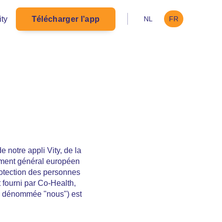
ity
Télécharger l’app
NL
FR
e notre appli Vity, de la
ement général européen
protection des personnes
 fourni par Co-Health,
ès dénommée "nous") est