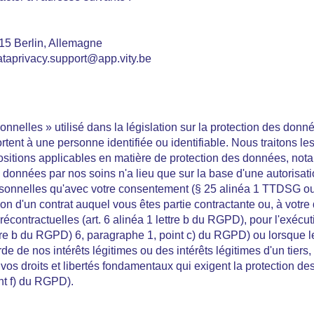
15 Berlin, Allemagne
dataprivacy.support@app.vity.be
nnelles » utilisé dans la législation sur la protection des donn
rtent à une personne identifiée ou identifiable. Nous traitons 
positions applicables en matière de protection des données, no
données par nos soins n'a lieu que sur la base d'une autorisat
sonnelles qu'avec votre consentement (§ 25 alinéa 1 TTDSG ou ar
on d'un contrat auquel vous êtes partie contractante ou, à votr
écontractuelles (art. 6 alinéa 1 lettre b du RGPD), pour l'exécut
ettre b du RGPD) 6, paragraphe 1, point c) du RGPD) ou lorsque le
e de nos intérêts légitimes ou des intérêts légitimes d'un tiers
 vos droits et libertés fondamentaux qui exigent la protection 
int f) du RGPD).